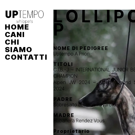
L O L L I P 
P
HOME
CANI
CHI
NOME DI PEDIGREE
SIAMO
Uptempo A Priori
CONTATTI
TITOLI
C.I.B.-J – INTERNATIONAL JUNIOR 
CHAMPION
Alpen JW 2024 – Alpen Jugend S
2024
PADRE
Sobresalto Luciano Pavarotti
MADRE
Habanera Rendez Vous
Proprietario