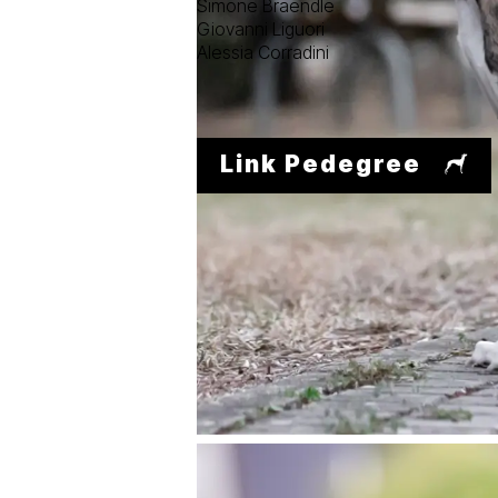
Simone Braendle
Giovanni Liguori
Alessia Corradini
Link Pedegree