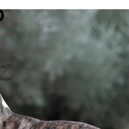
O
BEAUTY
ieger